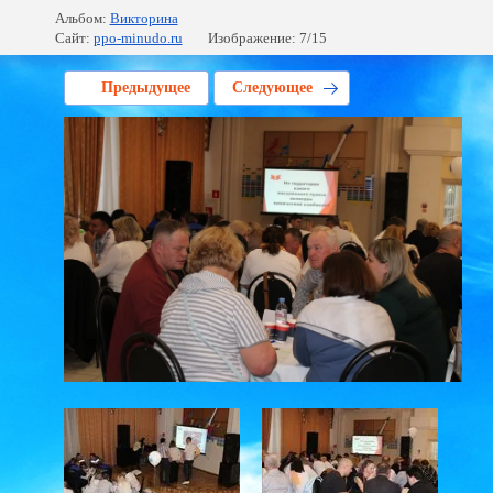
Альбом:
Викторина
Сайт:
ppo-minudo.ru
Изображение: 7/15
Предыдущее
Следующее