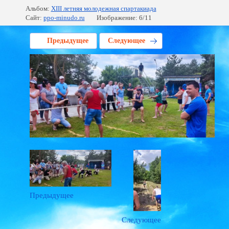
Альбом:
XIII летняя молодежная спартакиада
Сайт:
ppo-minudo.ru
Изображение: 6/11
Предыдущее
Следующее
Предыдущее
Следующее