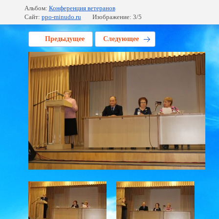
Альбом:
Конференция ветеранов
Сайт:
ppo-minudo.ru
Изображение: 3/5
Предыдущее
Следующее