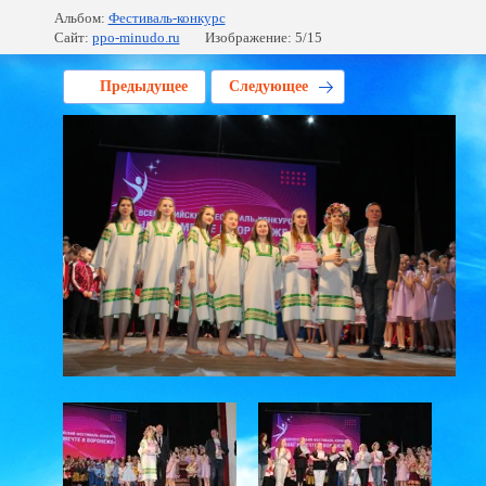
Альбом:
Фестиваль-конкурс
Сайт:
ppo-minudo.ru
Изображение: 5/15
Предыдущее
Следующее