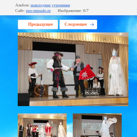
Альбом:
новогодние утренники
Сайт:
ppo-minudo.ru
Изображение: 6/7
Предыдущее
Следующее