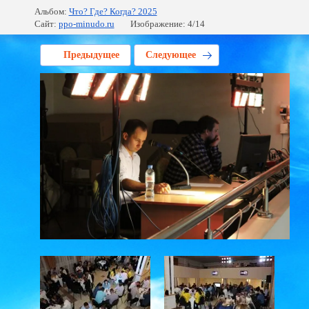
Альбом:
Что? Где? Когда? 2025
Сайт:
ppo-minudo.ru
Изображение: 4/14
Предыдущее
Следующее