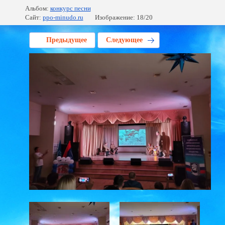
Альбом:
конкурс песни
Сайт:
ppo-minudo.ru
Изображение: 18/20
Предыдущее
Следующее