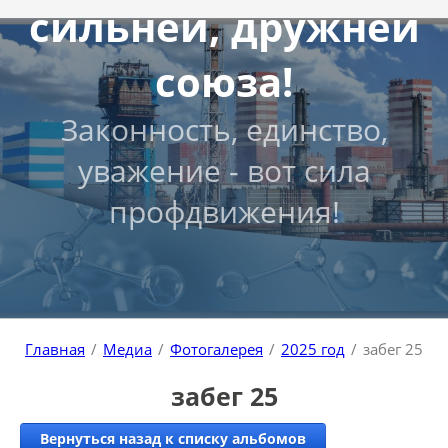
сильней, дружней
союза!
Законность, единство,
уважение - вот сила
профдвижения!
Главная
/
Медиа
/
Фотогалерея
/
2025 год
/
забег 25
забег 25
Вернуться назад к списку альбомов