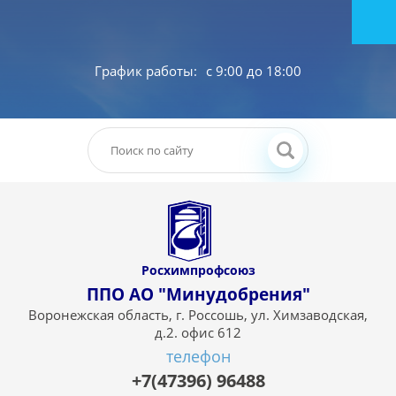
График работы:
с 9:00 до 18:00
Росхимпрофсоюз
ППО АО "Минудобрения"
Будь в команде
Воронежская область, г. Россошь, ул. Химзаводская,
д.2. офис 612
телефон
профсоюза - нет
+7(47396) 96488